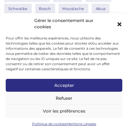
Schwalbe
Bosch
Moustache
Abus
Tern
Thule
Nakamura
Gérer le consentement aux
cookies
Pour offrir les meilleures expériences, nous utilisons des
Réseaux sociaux
technologies telles que les cookies pour stocker et/ou accéder aux
informations des appareils. Le fait de consentir à ces technologies
nous permettra de traiter des données telles que le comportement
de navigation ou les ID uniques sur ce site. Le fait de ne pas
google news
consentir ou de retirer son consentement peut avoir un effet
facebook
négatif sur certaines caractéristiques et fonctions.
twitter
Accepter
linkedin
Refuser
youtube
instagram
Voir les préférences
tiktok
Politique de cookies
Mentions Légales