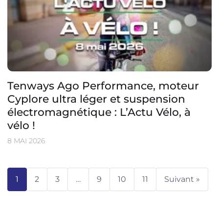
Tenways Ago Performance, moteur
Cyplore ultra léger et suspension
électromagnétique : L’Actu Vélo, à
vélo !
8 MAI 2026
1
2
3
…
9
10
11
Suivant »