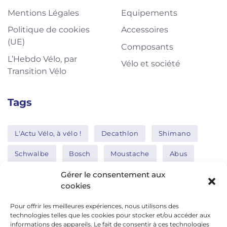
Mentions Légales
Equipements
Politique de cookies
Accessoires
(UE)
Composants
L’Hebdo Vélo, par
Vélo et société
Transition Vélo
Tags
L'Actu Vélo, à vélo !
Decathlon
Shimano
Schwalbe
Bosch
Moustache
Abus
Tern
Thule
Nakamura
Gérer le consentement aux
cookies
Pour offrir les meilleures expériences, nous utilisons des
Réseaux sociaux
technologies telles que les cookies pour stocker et/ou accéder aux
informations des appareils. Le fait de consentir à ces technologies