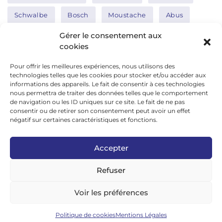
Schwalbe
Bosch
Moustache
Abus
Tern
Thule
Nakamura
Gérer le consentement aux
cookies
Pour offrir les meilleures expériences, nous utilisons des
Réseaux sociaux
technologies telles que les cookies pour stocker et/ou accéder aux
informations des appareils. Le fait de consentir à ces technologies
nous permettra de traiter des données telles que le comportement
de navigation ou les ID uniques sur ce site. Le fait de ne pas
google news
consentir ou de retirer son consentement peut avoir un effet
facebook
négatif sur certaines caractéristiques et fonctions.
twitter
Accepter
linkedin
Refuser
youtube
instagram
Voir les préférences
tiktok
Politique de cookies
Mentions Légales