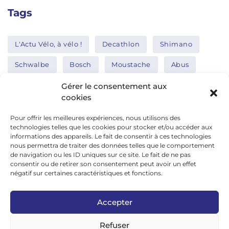
Tags
L'Actu Vélo, à vélo !
Decathlon
Shimano
Schwalbe
Bosch
Moustache
Abus
Tern
Thule
Nakamura
Gérer le consentement aux
cookies
Pour offrir les meilleures expériences, nous utilisons des
Réseaux sociaux
technologies telles que les cookies pour stocker et/ou accéder aux
informations des appareils. Le fait de consentir à ces technologies
nous permettra de traiter des données telles que le comportement
de navigation ou les ID uniques sur ce site. Le fait de ne pas
google news
consentir ou de retirer son consentement peut avoir un effet
facebook
négatif sur certaines caractéristiques et fonctions.
twitter
Accepter
linkedin
Refuser
youtube