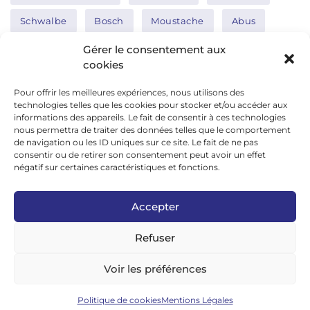
Schwalbe
Bosch
Moustache
Abus
Tern
Thule
Nakamura
Gérer le consentement aux
cookies
Pour offrir les meilleures expériences, nous utilisons des
Réseaux sociaux
technologies telles que les cookies pour stocker et/ou accéder aux
informations des appareils. Le fait de consentir à ces technologies
nous permettra de traiter des données telles que le comportement
de navigation ou les ID uniques sur ce site. Le fait de ne pas
google news
consentir ou de retirer son consentement peut avoir un effet
facebook
négatif sur certaines caractéristiques et fonctions.
twitter
Accepter
linkedin
Refuser
youtube
instagram
Voir les préférences
tiktok
Politique de cookies
Mentions Légales