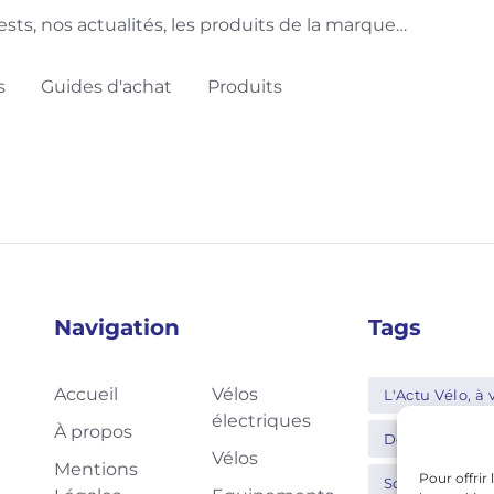
sts, nos actualités, les produits de la marque…
s
Guides d'achat
Produits
Navigation
Tags
Accueil
Vélos
L'Actu Vélo, à v
électriques
À propos
Decathlon
Vélos
Mentions
Pour offrir
Schwalbe