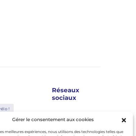
Réseaux
sociaux
élo !
google news
Gérer le consentement aux cookies
Shimano
facebook
 les meilleures expériences, nous utilisons des technologies telles que
Bosch
twitter