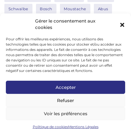
Schwalbe
Bosch
Moustache
Abus
Tern
Thule
Nakamura
Gérer le consentement aux
cookies
Pour offrir les meilleures expériences, nous utilisons des
Réseaux sociaux
technologies telles que les cookies pour stocker et/ou accéder aux
informations des appareils. Le fait de consentir à ces technologies
nous permettra de traiter des données telles que le comportement
de navigation ou les ID uniques sur ce site. Le fait de ne pas
google news
consentir ou de retirer son consentement peut avoir un effet
facebook
négatif sur certaines caractéristiques et fonctions.
twitter
Accepter
linkedin
Refuser
youtube
instagram
Voir les préférences
tiktok
Politique de cookies
Mentions Légales