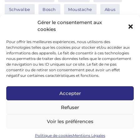
Schwalbe
Bosch
Moustache
Abus
Tern
Thule
Nakamura
Gérer le consentement aux
cookies
Pour offrir les meilleures expériences, nous utilisons des
Réseaux sociaux
technologies telles que les cookies pour stocker et/ou accéder aux
informations des appareils. Le fait de consentir à ces technologies
nous permettra de traiter des données telles que le comportement
de navigation ou les ID uniques sur ce site. Le fait de ne pas
google news
consentir ou de retirer son consentement peut avoir un effet
facebook
négatif sur certaines caractéristiques et fonctions.
twitter
Accepter
linkedin
Refuser
youtube
instagram
Voir les préférences
tiktok
Politique de cookies
Mentions Légales