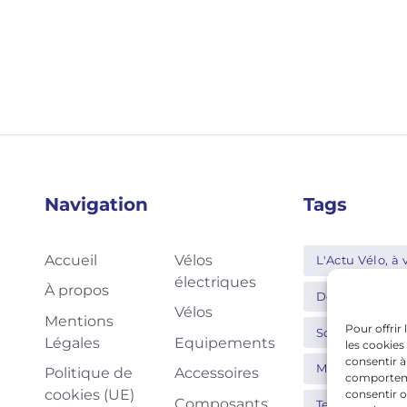
Navigation
Tags
Accueil
Vélos
L'Actu Vélo, à v
électriques
À propos
Decathlon
Vélos
Mentions
Pour offrir
Schwalbe
Légales
Equipements
les cookies
consentir à
Moustache
Politique de
Accessoires
comportemen
cookies (UE)
consentir o
Composants
Tern
Thu