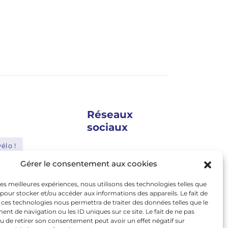
Réseaux
sociaux
élo !
google news
Gérer le consentement aux cookies
Shimano
facebook
 les meilleures expériences, nous utilisons des technologies telles que
Bosch
twitter
 pour stocker et/ou accéder aux informations des appareils. Le fait de
 ces technologies nous permettra de traiter des données telles que le
Abus
linkedin
t de navigation ou les ID uniques sur ce site. Le fait de ne pas
u de retirer son consentement peut avoir un effet négatif sur
youtube
le
Nakamura