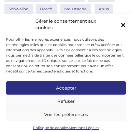
Schwalbe
Bosch
Moustache
Abus
Tern
Thule
Nakamura
Gérer le consentement aux
cookies
Pour offrir les meilleures expériences, nous utilisons des
Réseaux sociaux
technologies telles que les cookies pour stocker et/ou accéder aux
informations des appareils. Le fait de consentir à ces technologies
nous permettra de traiter des données telles que le comportement
de navigation ou les ID uniques sur ce site. Le fait de ne pas
google news
consentir ou de retirer son consentement peut avoir un effet
facebook
négatif sur certaines caractéristiques et fonctions.
twitter
Accepter
linkedin
Refuser
youtube
instagram
Voir les préférences
tiktok
Politique de cookies
Mentions Légales