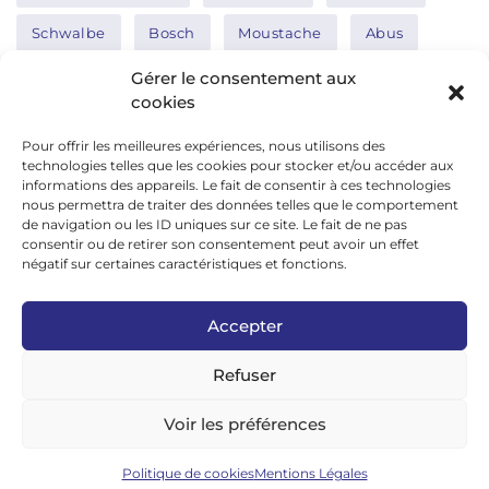
Schwalbe
Bosch
Moustache
Abus
Tern
Thule
Nakamura
Gérer le consentement aux
cookies
Pour offrir les meilleures expériences, nous utilisons des
Réseaux sociaux
technologies telles que les cookies pour stocker et/ou accéder aux
informations des appareils. Le fait de consentir à ces technologies
nous permettra de traiter des données telles que le comportement
de navigation ou les ID uniques sur ce site. Le fait de ne pas
google news
consentir ou de retirer son consentement peut avoir un effet
facebook
négatif sur certaines caractéristiques et fonctions.
twitter
Accepter
linkedin
Refuser
youtube
instagram
Voir les préférences
tiktok
Politique de cookies
Mentions Légales