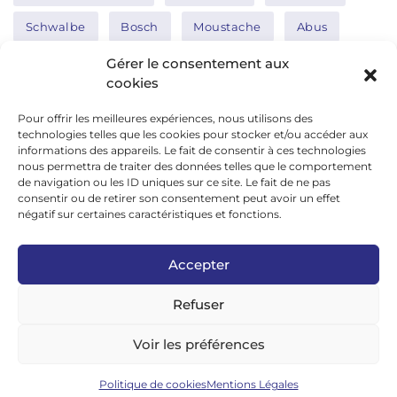
Schwalbe
Bosch
Moustache
Abus
Tern
Thule
Nakamura
Gérer le consentement aux
cookies
Pour offrir les meilleures expériences, nous utilisons des
Réseaux sociaux
technologies telles que les cookies pour stocker et/ou accéder aux
informations des appareils. Le fait de consentir à ces technologies
nous permettra de traiter des données telles que le comportement
de navigation ou les ID uniques sur ce site. Le fait de ne pas
google news
consentir ou de retirer son consentement peut avoir un effet
facebook
négatif sur certaines caractéristiques et fonctions.
twitter
Accepter
linkedin
Refuser
youtube
instagram
Voir les préférences
tiktok
Politique de cookies
Mentions Légales