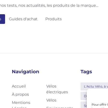
os tests, nos actualités, les produits de la marque…
s
Guides d'achat
Produits
Navigation
Tags
Accueil
Vélos
L'Actu Vélo, à v
électriques
À propos
Decathlon
Vélos
Mentions
Pour offrir
Schwalbe