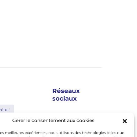
Réseaux
sociaux
élo !
google news
Gérer le consentement aux cookies
Shimano
facebook
 les meilleures expériences, nous utilisons des technologies telles que
Bosch
twitter