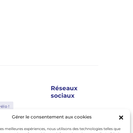
Réseaux
sociaux
élo !
google news
Gérer le consentement aux cookies
Shimano
facebook
 les meilleures expériences, nous utilisons des technologies telles que
Bosch
twitter