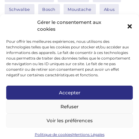
Schwalbe
Bosch
Moustache
Abus
Tern
Thule
Nakamura
Gérer le consentement aux
cookies
Pour offrir les meilleures expériences, nous utilisons des
Réseaux sociaux
technologies telles que les cookies pour stocker et/ou accéder aux
informations des appareils. Le fait de consentir à ces technologies
nous permettra de traiter des données telles que le comportement
de navigation ou les ID uniques sur ce site. Le fait de ne pas
google news
consentir ou de retirer son consentement peut avoir un effet
facebook
négatif sur certaines caractéristiques et fonctions.
twitter
Accepter
linkedin
Refuser
youtube
instagram
Voir les préférences
tiktok
Politique de cookies
Mentions Légales