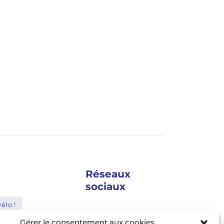
Réseaux
sociaux
élo !
google news
Gérer le consentement aux cookies