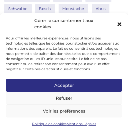
Schwalbe
Bosch
Moustache
Abus
Tern
Thule
Nakamura
Gérer le consentement aux
cookies
Pour offrir les meilleures expériences, nous utilisons des
Réseaux sociaux
technologies telles que les cookies pour stocker et/ou accéder aux
informations des appareils. Le fait de consentir à ces technologies
nous permettra de traiter des données telles que le comportement
de navigation ou les ID uniques sur ce site. Le fait de ne pas
google news
consentir ou de retirer son consentement peut avoir un effet
facebook
négatif sur certaines caractéristiques et fonctions.
twitter
Accepter
linkedin
Refuser
youtube
instagram
Voir les préférences
tiktok
Politique de cookies
Mentions Légales