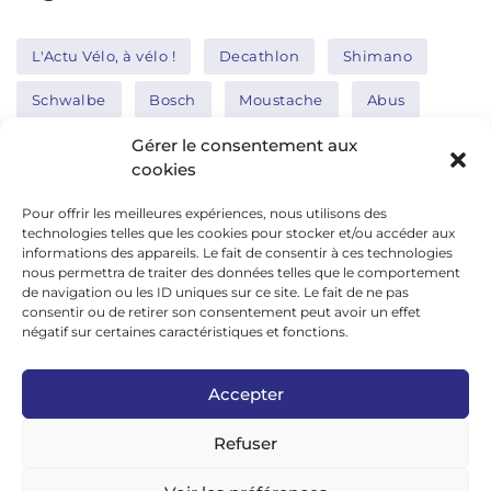
L'Actu Vélo, à vélo !
Decathlon
Shimano
Schwalbe
Bosch
Moustache
Abus
Tern
Thule
Nakamura
Gérer le consentement aux
cookies
Pour offrir les meilleures expériences, nous utilisons des
Réseaux sociaux
technologies telles que les cookies pour stocker et/ou accéder aux
informations des appareils. Le fait de consentir à ces technologies
nous permettra de traiter des données telles que le comportement
de navigation ou les ID uniques sur ce site. Le fait de ne pas
google news
consentir ou de retirer son consentement peut avoir un effet
facebook
négatif sur certaines caractéristiques et fonctions.
twitter
Accepter
linkedin
Refuser
youtube
instagram