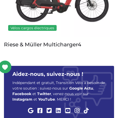
Vélos cargos électriques
UTO OG200
Aidez-nous, suivez-nous !
Indépendant et gratuit, Transition Vélo a besoin de
votre soutien : suivez-nous sur
Google Actu
,
Facebook
et
Twitter
, venez-nous voir sur
Instagram
et
YouTube
. MERCI !