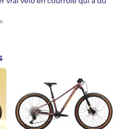
r vrai vélo en courroie qui a du
26
s