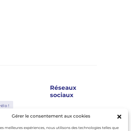
Vélos enfants
Vélos enfa
bea Kimu 27 H20
Bonob 1
Réseaux
sociaux
élo !
google news
Gérer le consentement aux cookies
Shimano
facebook
 les meilleures expériences, nous utilisons des technologies telles que
Bosch