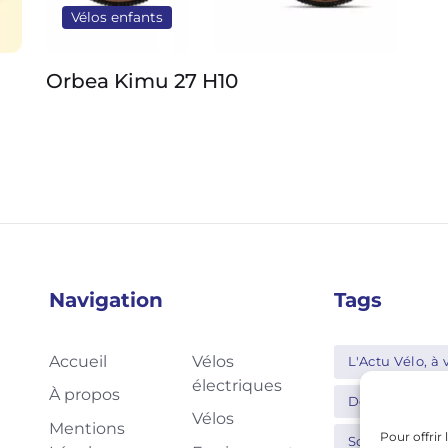
Vélos enfants
Orbea Kimu 27 H10
Or
Navigation
Tags
Accueil
Vélos
L'Actu Vélo, à v
électriques
À propos
Decathlon
Vélos
Mentions
Pour offrir
Schwalbe