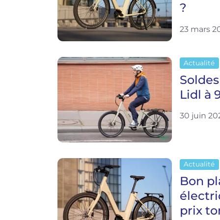
?
23 mars 2
Actualité
Soldes 
Lidl à 
30 juin 20
Actualité
Bon pla
électri
prix t