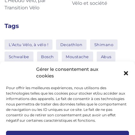
L’Hebdo Vélo, par
Vélo et société
Transition Vélo
Tags
L'Actu Vélo, à vélo !
Decathlon
Shimano
Schwalbe
Bosch
Moustache
Abus
Tern
Thule
Nakamura
Gérer le consentement aux
cookies
Pour offrir les meilleures expériences, nous utilisons des
Réseaux sociaux
technologies telles que les cookies pour stocker et/ou accéder aux
informations des appareils. Le fait de consentir à ces technologies
nous permettra de traiter des données telles que le comportement
de navigation ou les ID uniques sur ce site. Le fait de ne pas
google news
consentir ou de retirer son consentement peut avoir un effet
facebook
négatif sur certaines caractéristiques et fonctions.
twitter