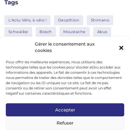
Tags
L'Actu Vélo, à vélo !
Decathlon
Shimano
Schwalbe
Bosch
Moustache
Abus
Tern
Thule
Nakamura
Gérer le consentement aux
cookies
Pour offrir les meilleures expériences, nous utilisons des
Réseaux sociaux
technologies telles que les cookies pour stocker et/ou accéder aux
informations des appareils. Le fait de consentir à ces technologies
nous permettra de traiter des données telles que le comportement
de navigation ou les ID uniques sur ce site. Le fait de ne pas
google news
consentir ou de retirer son consentement peut avoir un effet
facebook
négatif sur certaines caractéristiques et fonctions.
twitter
Accepter
linkedin
Refuser
youtube