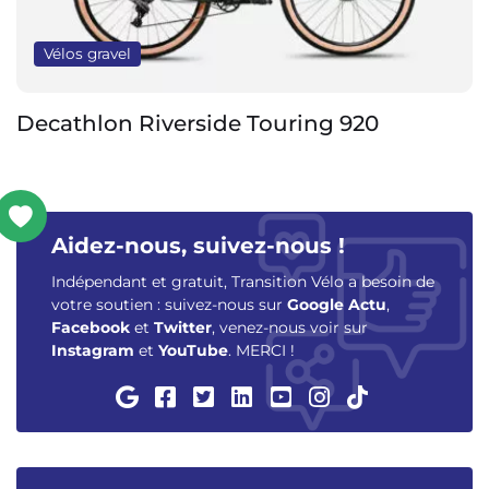
Vélos gravel
ing 920
Canyon Grizl AL (2026)
Aidez-nous, suivez-nous !
Indépendant et gratuit, Transition Vélo a besoin de
votre soutien : suivez-nous sur
Google Actu
,
Facebook
et
Twitter
, venez-nous voir sur
Instagram
et
YouTube
. MERCI !