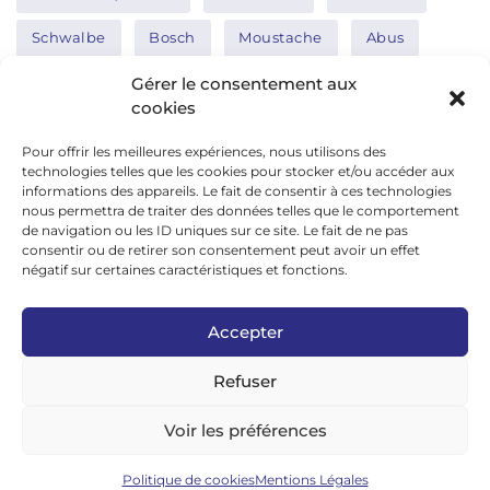
Schwalbe
Bosch
Moustache
Abus
Tern
Thule
Nakamura
Gérer le consentement aux
cookies
Pour offrir les meilleures expériences, nous utilisons des
Réseaux sociaux
technologies telles que les cookies pour stocker et/ou accéder aux
informations des appareils. Le fait de consentir à ces technologies
nous permettra de traiter des données telles que le comportement
de navigation ou les ID uniques sur ce site. Le fait de ne pas
google news
consentir ou de retirer son consentement peut avoir un effet
facebook
négatif sur certaines caractéristiques et fonctions.
twitter
Accepter
linkedin
Refuser
youtube
instagram
Voir les préférences
tiktok
Politique de cookies
Mentions Légales