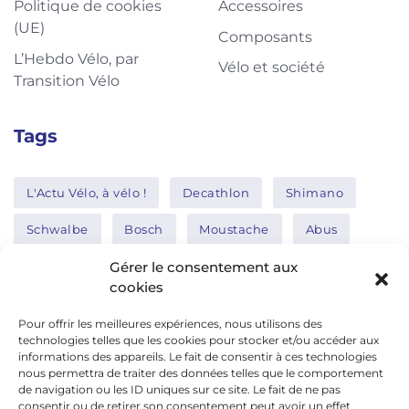
Politique de cookies
Accessoires
(UE)
Composants
L’Hebdo Vélo, par
Vélo et société
Transition Vélo
Tags
L'Actu Vélo, à vélo !
Decathlon
Shimano
Schwalbe
Bosch
Moustache
Abus
Tern
Thule
Nakamura
Gérer le consentement aux
cookies
Pour offrir les meilleures expériences, nous utilisons des
Réseaux sociaux
technologies telles que les cookies pour stocker et/ou accéder aux
informations des appareils. Le fait de consentir à ces technologies
nous permettra de traiter des données telles que le comportement
de navigation ou les ID uniques sur ce site. Le fait de ne pas
google news
consentir ou de retirer son consentement peut avoir un effet