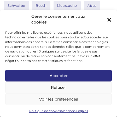
Schwalbe
Bosch
Moustache
Abus
Tern
Thule
Nakamura
Gérer le consentement aux
cookies
Pour offrir les meilleures expériences, nous utilisons des
Réseaux sociaux
technologies telles que les cookies pour stocker et/ou accéder aux
informations des appareils. Le fait de consentir à ces technologies
nous permettra de traiter des données telles que le comportement
de navigation ou les ID uniques sur ce site. Le fait de ne pas
google news
consentir ou de retirer son consentement peut avoir un effet
facebook
négatif sur certaines caractéristiques et fonctions.
twitter
Accepter
linkedin
Refuser
youtube
instagram
Voir les préférences
tiktok
Politique de cookies
Mentions Légales