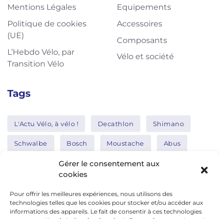
Mentions Légales
Equipements
Politique de cookies
Accessoires
(UE)
Composants
L’Hebdo Vélo, par
Vélo et société
Transition Vélo
Tags
L'Actu Vélo, à vélo !
Decathlon
Shimano
Schwalbe
Bosch
Moustache
Abus
Tern
Thule
Nakamura
Gérer le consentement aux
cookies
Pour offrir les meilleures expériences, nous utilisons des
Réseaux sociaux
technologies telles que les cookies pour stocker et/ou accéder aux
informations des appareils. Le fait de consentir à ces technologies