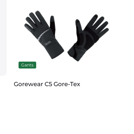
Gants
n
Gorewear C5 Gore-Tex
Na
im