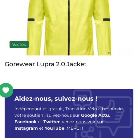
Vestes
upra 2.0 Jacket
POC Motion
Aidez-nous, suivez-nous !
Indépendant et gratuit, Transition Vélo a besoin de
votre soutien : suivez-nous sur
Google Actu
,
Facebook
et
Twitter
, venez-nous voir sur
Instagram
et
YouTube
. MERCI !