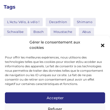
Tags
L'Actu Vélo, à vélo !
Decathlon
Shimano
Schwalbe
Bosch
Moustache
Abus
Tern
Thule
Nakamura
Gérer le consentement aux
cookies
Pour offrir les meilleures expériences, nous utilisons des
Réseaux sociaux
technologies telles que les cookies pour stocker et/ou accéder aux
informations des appareils. Le fait de consentir à ces technologies
nous permettra de traiter des données telles que le comportement
de navigation ou les ID uniques sur ce site. Le fait de ne pas
google news
consentir ou de retirer son consentement peut avoir un effet
facebook
négatif sur certaines caractéristiques et fonctions.
twitter
Accepter
linkedin
Refuser
youtube