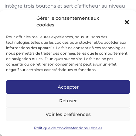
intègre trois boutons et sert d’afficheur au niveau
de la potence.
Gérer le consentement aux
cookies
Pour offrir les meilleures expériences, nous utilisons des
technologies telles que les cookies pour stocker et/ou accéder aux
informations des appareils. Le fait de consentir à ces technologies
nous permettra de traiter des données telles que le comportement
de navigation ou les ID uniques sur ce site. Le fait de ne pas
consentir ou de retirer son consentement peut avoir un effet
Cet écran LCD monochrome, simpliste dans sa
négatif sur certaines caractéristiques et fonctions.
présentation, est amovible et fonctionne à pile. Il
communique sans fil avec le contrôleur et peut être
Accepter
couplé à d’autres capteurs si on le souhaite via le
protocole ANT+. Ce n’est pas ce que l’on fait de plus
Refuser
moderne mais il a le mérite d’être très lisible et
simple d’accès.
Voir les préférences
Politique de cookies
Mentions Légales