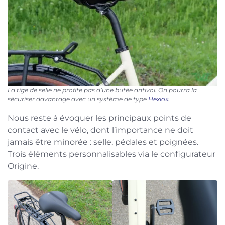
La tige de selle ne profite pas d’une butée antivol. On pourra la
sécuriser davantage avec un système de type
Hexlox
.
Nous reste à évoquer les principaux points de
contact avec le vélo, dont l’importance ne doit
jamais être minorée : selle, pédales et poignées.
Trois éléments personnalisables via le configurateur
Origine.