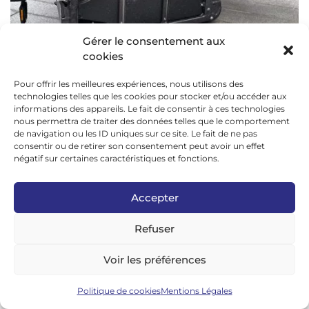
Gérer le consentement aux
cookies
Le passage des câbles sous la caisse.
Pour offrir les meilleures expériences, nous utilisons des
Le pari est réussi pour Trek puisque malgré son
technologies telles que les cookies pour stocker et/ou accéder aux
embonpoint, le Fetch+ 4 reste particulièrement
informations des appareils. Le fait de consentir à ces technologies
nous permettra de traiter des données telles que le comportement
maniable et agréable à conduire. En revanche, il
de navigation ou les ID uniques sur ce site. Le fait de ne pas
manque de vivacité, mais on pouvait clairement
consentir ou de retirer son consentement peut avoir un effet
s’en douter avec sa position droite, son guidon haut
négatif sur certaines caractéristiques et fonctions.
et cintré ainsi son poids élevé. À noter que la
direction utilise quatre câbles; deux de chaque côté,
Accepter
un câble principal et un câble de secours.
Refuser
Voir les préférences
Politique de cookies
Mentions Légales