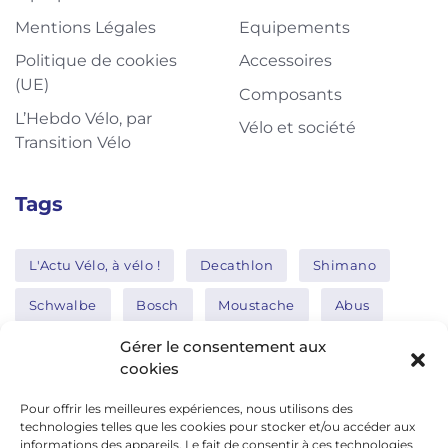
Mentions Légales
Equipements
Politique de cookies
Accessoires
(UE)
Composants
L’Hebdo Vélo, par
Vélo et société
Transition Vélo
Tags
L'Actu Vélo, à vélo !
Decathlon
Shimano
Schwalbe
Bosch
Moustache
Abus
Tern
Thule
Nakamura
Gérer le consentement aux
cookies
Pour offrir les meilleures expériences, nous utilisons des
Réseaux sociaux
technologies telles que les cookies pour stocker et/ou accéder aux
informations des appareils. Le fait de consentir à ces technologies