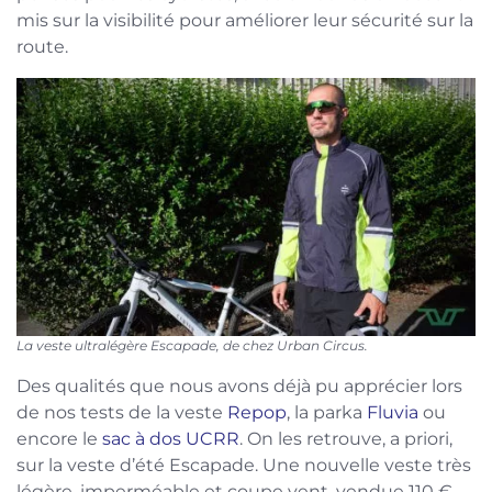
mis sur la visibilité pour améliorer leur sécurité sur la
route.
La veste ultralégère Escapade, de chez Urban Circus.
Des qualités que nous avons déjà pu apprécier lors
de nos tests de la veste
Repop
, la parka
Fluvia
ou
encore le
sac à dos UCRR
. On les retrouve, a priori,
sur la veste d’été Escapade. Une nouvelle veste très
légère, imperméable et coupe vent, vendue 110 €.