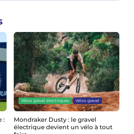
s
Vélos gravel électriques
Vélos gravel
Vé
Mondraker Dusty : le gravel
Lapi
électrique devient un vélo à tout
Acce