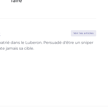
faire
cher
rest
t
Voir les articles
xpatrié dans le Luberon. Persuadé d'être un sniper
te jamais sa cible.