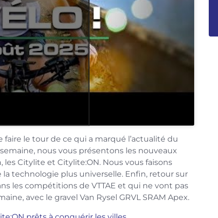
ire le tour de ce qui a marqué l’actualité du
e semaine, nous vous présentons les nouveaux
s Citylite et Citylite:ON. Nous vous faisons
la technologie plus universelle. Enfin, retour sur
ans les compétitions de VTTAE et qui ne vont pas
 semaine, avec le gravel Van Rysel GRVL SRAM Apex.
te:ON prêts à conquérir les villes