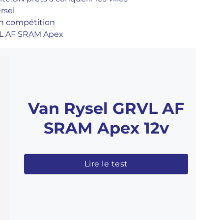
rsel
en compétition
VL AF SRAM Apex
Van Rysel GRVL AF
SRAM Apex 12v
Lire le test