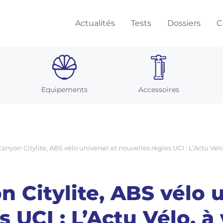
Actualités
Tests
Dossiers
C
Equipements
Accessoires
yon Citylite, ABS vélo universel et nouvelles règles UCI : L’Actu Vélo,
Citylite, ABS vélo u
 UCI : L’Actu Vélo, à 