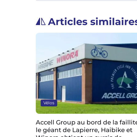
Articles similaire
Vélos
r avec
Accell Group au bord de la faillite :
le géant de Lapierre, Haibike et