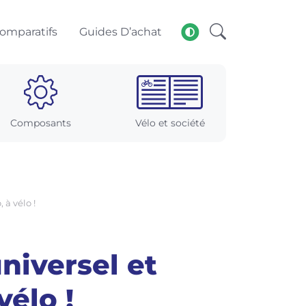
omparatifs
Guides D’achat
Composants
Vélo et société
 à vélo !
niversel et
vélo !