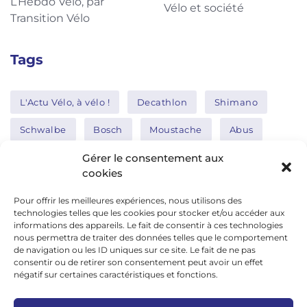
L’Hebdo Vélo, par
Vélo et société
Transition Vélo
Tags
L'Actu Vélo, à vélo !
Decathlon
Shimano
Schwalbe
Bosch
Moustache
Abus
Tern
Thule
Nakamura
Gérer le consentement aux
cookies
Pour offrir les meilleures expériences, nous utilisons des
Réseaux sociaux
technologies telles que les cookies pour stocker et/ou accéder aux
informations des appareils. Le fait de consentir à ces technologies
nous permettra de traiter des données telles que le comportement
de navigation ou les ID uniques sur ce site. Le fait de ne pas
google news
consentir ou de retirer son consentement peut avoir un effet
facebook
négatif sur certaines caractéristiques et fonctions.
twitter