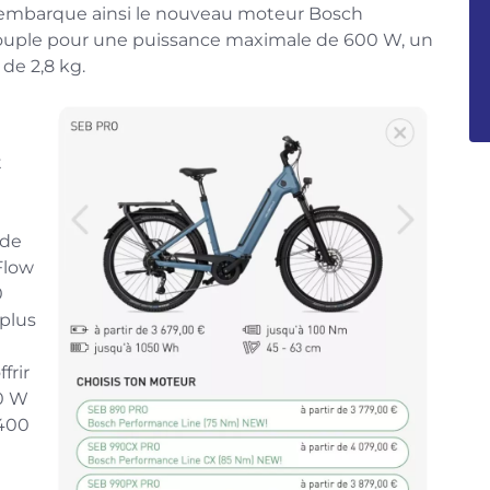
 embarque ainsi le nouveau moteur Bosch
couple pour une puissance maximale de 600 W, un
de 2,8 kg.
t
 de
Flow
0
 plus
frir
00 W
 400