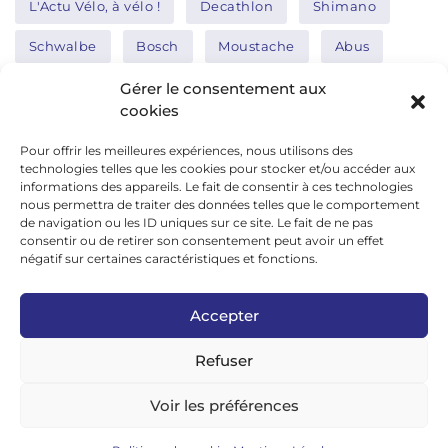
L'Actu Vélo, à vélo !
Decathlon
Shimano
Schwalbe
Bosch
Moustache
Abus
Tern
Thule
Nakamura
Gérer le consentement aux
cookies
Pour offrir les meilleures expériences, nous utilisons des
Réseaux sociaux
technologies telles que les cookies pour stocker et/ou accéder aux
informations des appareils. Le fait de consentir à ces technologies
nous permettra de traiter des données telles que le comportement
de navigation ou les ID uniques sur ce site. Le fait de ne pas
google news
consentir ou de retirer son consentement peut avoir un effet
facebook
négatif sur certaines caractéristiques et fonctions.
twitter
Accepter
linkedin
Refuser
youtube
instagram
Voir les préférences
tiktok