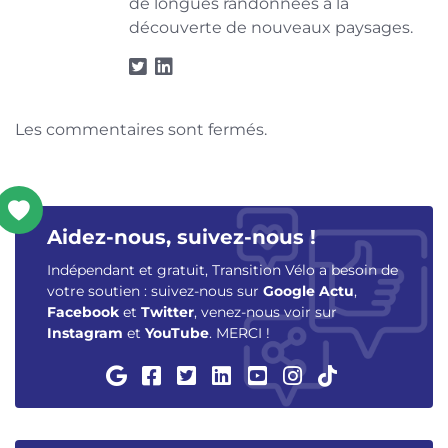
de longues randonnées à la
découverte de nouveaux paysages.
Les commentaires sont fermés.
Aidez-nous, suivez-nous !
Indépendant et gratuit, Transition Vélo a besoin de
votre soutien : suivez-nous sur
Google Actu
,
Facebook
et
Twitter
, venez-nous voir sur
Instagram
et
YouTube
. MERCI !