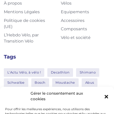
À propos
Vélos
Mentions Légales
Equipements
Politique de cookies
Accessoires
(UE)
Composants
L’Hebdo Vélo, par
Vélo et société
Transition Vélo
Tags
L'Actu Vélo, à vélo !
Decathlon
Shimano
Schwalbe
Bosch
Moustache
Abus
Tern
Thule
Nakamura
Gérer le consentement aux
cookies
Pour offrir les meilleures expériences, nous utilisons des
Réseaux sociaux
technologies telles que les cookies pour stocker et/ou accéder aux