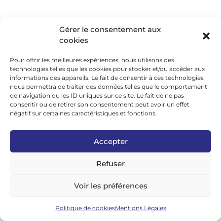
©2026 Transition Vélo.
Gérer le consentement aux
cookies
Navigation
Pour offrir les meilleures expériences, nous utilisons des
technologies telles que les cookies pour stocker et/ou accéder aux
informations des appareils. Le fait de consentir à ces technologies
Accueil
Vélos électriques
nous permettra de traiter des données telles que le comportement
de navigation ou les ID uniques sur ce site. Le fait de ne pas
À propos
Vélos
consentir ou de retirer son consentement peut avoir un effet
Mentions Légales
Equipements
négatif sur certaines caractéristiques et fonctions.
Politique de cookies
Accessoires
Accepter
(UE)
Composants
L’Hebdo Vélo, par
Vélo et société
Refuser
Transition Vélo
Voir les préférences
Tags
Politique de cookies
Mentions Légales