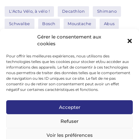
L'Actu Vélo, à vélo !
Decathlon
Shimano
Schwalbe
Bosch
Moustache
Abus
Tern
Thule
Nakamura
Gérer le consentement aux
cookies
Pour offrir les meilleures expériences, nous utilisons des
Réseaux sociaux
technologies telles que les cookies pour stocker et/ou accéder aux
informations des appareils. Le fait de consentir à ces technologies
nous permettra de traiter des données telles que le comportement
de navigation ou les ID uniques sur ce site. Le fait de ne pas
google news
consentir ou de retirer son consentement peut avoir un effet
facebook
négatif sur certaines caractéristiques et fonctions.
twitter
Accepter
linkedin
Refuser
youtube
instagram
Voir les préférences