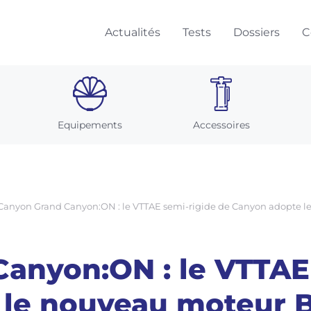
Actualités
Tests
Dossiers
C
Equipements
Accessoires
Canyon Grand Canyon:ON : le VTTAE semi-rigide de Canyon adopte l
anyon:ON : le VTTAE
 le nouveau moteur 