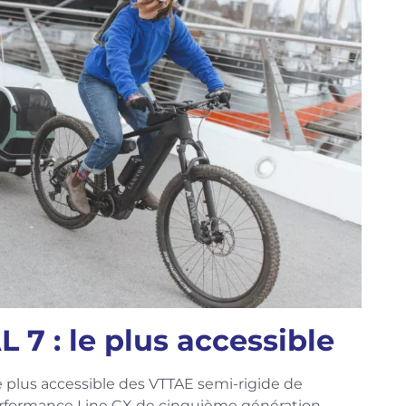
7 : le plus accessible
 plus accessible des VTTAE semi-rigide de
rformance Line CX de cinquième génération