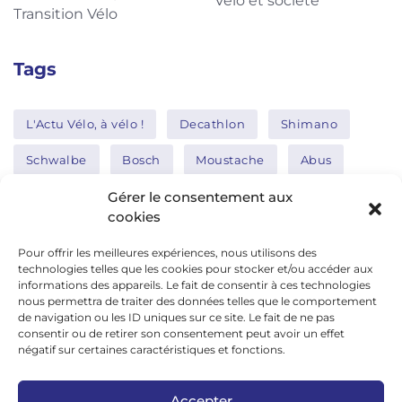
Vélo et société
Transition Vélo
Tags
L'Actu Vélo, à vélo !
Decathlon
Shimano
Schwalbe
Bosch
Moustache
Abus
Tern
Thule
Nakamura
Gérer le consentement aux
cookies
Pour offrir les meilleures expériences, nous utilisons des
Réseaux sociaux
technologies telles que les cookies pour stocker et/ou accéder aux
informations des appareils. Le fait de consentir à ces technologies
nous permettra de traiter des données telles que le comportement
de navigation ou les ID uniques sur ce site. Le fait de ne pas
google news
consentir ou de retirer son consentement peut avoir un effet
facebook
négatif sur certaines caractéristiques et fonctions.
twitter
Accepter