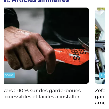
Garde-boue
Zefal : des fixations ingénieuses pour des
garde-boues enveloppants facilement
amovibles