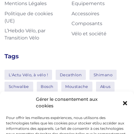
Mentions Légales
Equipements
Politique de cookies
Accessoires
(UE)
Composants
L’Hebdo Vélo, par
Vélo et société
Transition Vélo
Tags
L'Actu Vélo, à vélo !
Decathlon
Shimano
Schwalbe
Bosch
Moustache
Abus
Tern
Thule
Nakamura
Gérer le consentement aux
cookies
Pour offrir les meilleures expériences, nous utilisons des
Réseaux sociaux
technologies telles que les cookies pour stocker et/ou accéder aux
informations des appareils. Le fait de consentir à ces technologies
nous permettra de traiter des données telles que le comportement