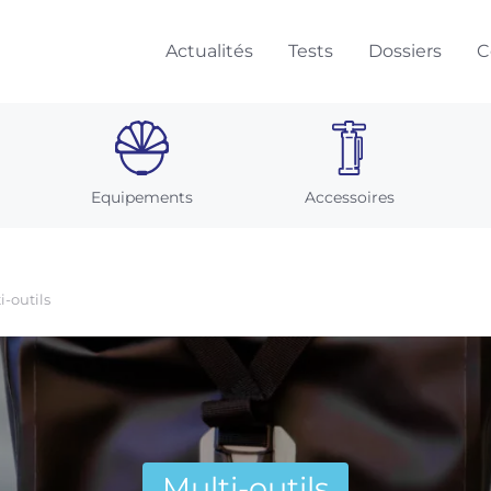
Actualités
Tests
Dossiers
C
Equipements
Accessoires
i-outils
Multi-outils