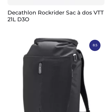
Decathlon Rockrider Sac à dos VTT
21L D3O
8.5