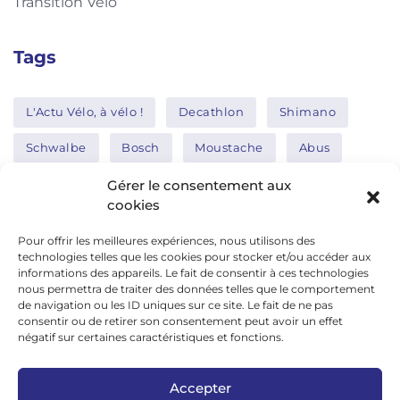
Transition Vélo
Tags
L'Actu Vélo, à vélo !
Decathlon
Shimano
Schwalbe
Bosch
Moustache
Abus
Tern
Thule
Nakamura
Gérer le consentement aux
cookies
Pour offrir les meilleures expériences, nous utilisons des
Réseaux sociaux
technologies telles que les cookies pour stocker et/ou accéder aux
informations des appareils. Le fait de consentir à ces technologies
nous permettra de traiter des données telles que le comportement
de navigation ou les ID uniques sur ce site. Le fait de ne pas
google news
consentir ou de retirer son consentement peut avoir un effet
facebook
négatif sur certaines caractéristiques et fonctions.
twitter
Accepter
linkedin