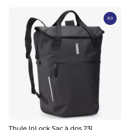
8.0
Thule InLock Sac à dos 23l