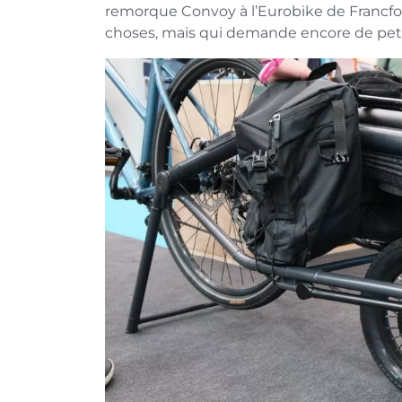
remorque Convoy à l’Eurobike de Francfor
choses, mais qui demande encore de pet