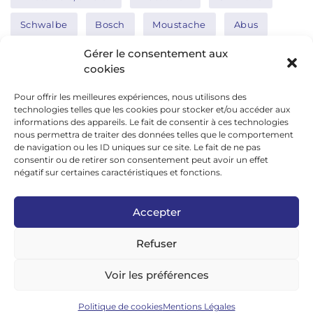
Schwalbe
Bosch
Moustache
Abus
Tern
Thule
Nakamura
Gérer le consentement aux
cookies
Pour offrir les meilleures expériences, nous utilisons des
Réseaux sociaux
technologies telles que les cookies pour stocker et/ou accéder aux
informations des appareils. Le fait de consentir à ces technologies
nous permettra de traiter des données telles que le comportement
de navigation ou les ID uniques sur ce site. Le fait de ne pas
google news
consentir ou de retirer son consentement peut avoir un effet
facebook
négatif sur certaines caractéristiques et fonctions.
twitter
Accepter
linkedin
Refuser
youtube
instagram
Voir les préférences
tiktok
Politique de cookies
Mentions Légales