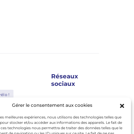
Réseaux
sociaux
élo !
google news
Gérer le consentement aux cookies
Shimano
facebook
 les meilleures expériences, nous utilisons des technologies telles que
Bosch
twitter
 pour stocker et/ou accéder aux informations des appareils. Le fait de
 ces technologies nous permettra de traiter des données telles que le
Abus
linkedin
t de navigation ou les ID uniques sur ce site. Le fait de ne pas