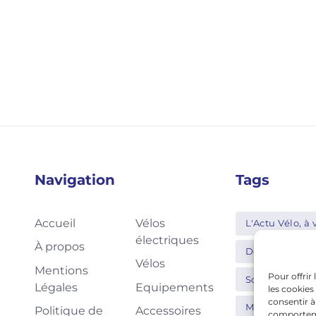
Navigation
Tags
Accueil
Vélos
L'Actu Vélo, à v
électriques
À propos
Decathlon
Vélos
Mentions
Pour offrir
Schwalbe
Légales
Equipements
les cookies
consentir à
Moustache
Politique de
Accessoires
comportemen