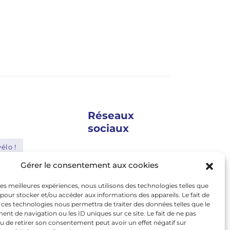
Réseaux
sociaux
élo !
google news
Gérer le consentement aux cookies
Shimano
facebook
 les meilleures expériences, nous utilisons des technologies telles que
Bosch
twitter
 pour stocker et/ou accéder aux informations des appareils. Le fait de
 ces technologies nous permettra de traiter des données telles que le
Abus
linkedin
t de navigation ou les ID uniques sur ce site. Le fait de ne pas
u de retirer son consentement peut avoir un effet négatif sur
youtube
le
Nakamura