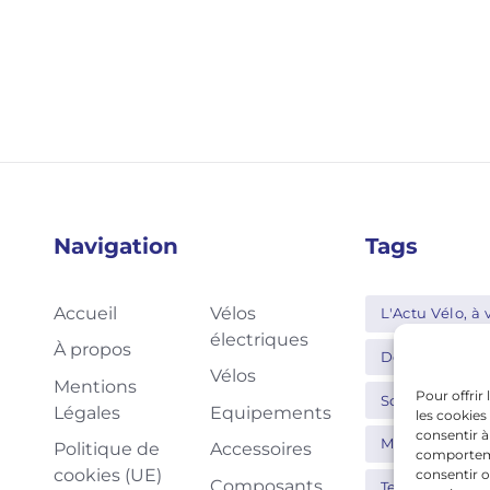
Navigation
Tags
Accueil
Vélos
L'Actu Vélo, à v
électriques
À propos
Decathlon
Vélos
Mentions
Pour offrir
Schwalbe
Légales
Equipements
les cookies
consentir à
Moustache
Politique de
Accessoires
comportemen
cookies (UE)
consentir o
Composants
Tern
Thu