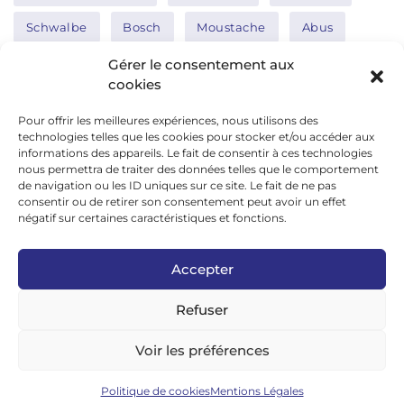
Schwalbe
Bosch
Moustache
Abus
Tern
Thule
Nakamura
Gérer le consentement aux
cookies
Pour offrir les meilleures expériences, nous utilisons des
Réseaux sociaux
technologies telles que les cookies pour stocker et/ou accéder aux
informations des appareils. Le fait de consentir à ces technologies
nous permettra de traiter des données telles que le comportement
de navigation ou les ID uniques sur ce site. Le fait de ne pas
google news
consentir ou de retirer son consentement peut avoir un effet
facebook
négatif sur certaines caractéristiques et fonctions.
twitter
Accepter
linkedin
Refuser
youtube
instagram
Voir les préférences
tiktok
Politique de cookies
Mentions Légales