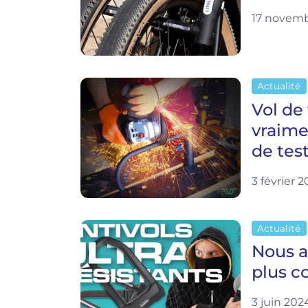
17 novemb
Actualité
Vol de 
vraime
de tes
3 février 
Actualité
Nous av
plus c
3 juin 202