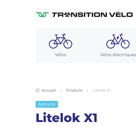
Vélos
Vélos électriques
Accueil
Produits
Litelok X1
Antivols
Litelok X1