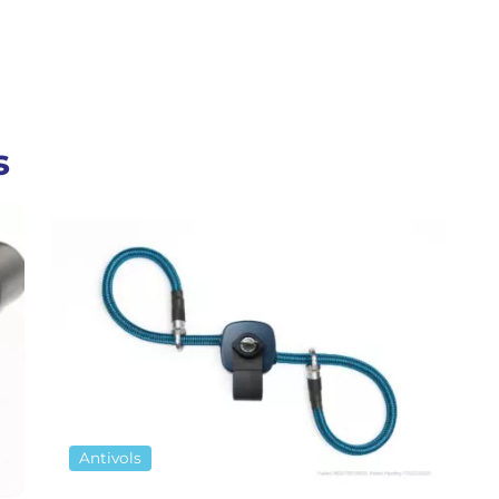
s
Antivols