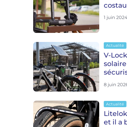
costau
1 juin 202
Actualité
V-Lock
solaire
sécuri
8 juin 202
Actualité
Litelok
et il a