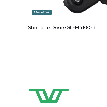
Manettes
e SL-
Shimano Deore SL-M4100-R