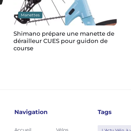
Manettes
Shimano prépare une manette de
Sh
dérailleur CUES pour guidon de
M5
course
Navigation
Tags
Accueil
Vélos
L'Actu Vélo, à v